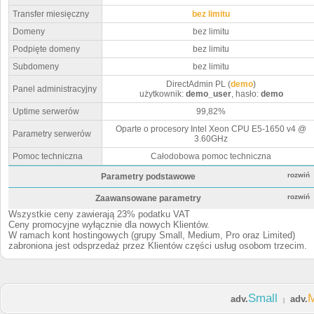
Transfer miesięczny
bez limitu
Domeny
bez limitu
Podpięte domeny
bez limitu
Subdomeny
bez limitu
DirectAdmin PL (
demo
)
Panel administracyjny
użytkownik:
demo_user
, hasło:
demo
Uptime serwerów
99,82%
Oparte o procesory Intel Xeon CPU E5-1650 v4 @
Parametry serwerów
3.60GHz
Pomoc techniczna
Całodobowa pomoc techniczna
rozwiń
Parametry podstawowe
rozwiń
Zaawansowane parametry
Wszystkie ceny zawierają 23% podatku VAT
Ceny promocyjne wyłącznie dla nowych Klientów.
W ramach kont hostingowych (grupy Small, Medium, Pro oraz Limited)
zabroniona jest odsprzedaż przez Klientów części usług osobom trzecim.
Small
adv.
adv.
|