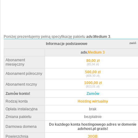
Poniżej prezentujemy pełną specyfikację pakietu
adv.Medium 3
.
zwiń
Informacje podstawowe
adv.
Medium 3
Abonament
80,00 zł
miesięczny
(65,04 zł)
500,00 zł
Abonament półroczny
(406,50 zł)
1000,00 zł
Abonament roczny
(813,01 zł)
Zamów konto!
Zamów
Rodzaj konta
Hosting wirtualny
Opłata instalacyjna
brak
Zmiana pakietu
bezpłatnie
Do każdego konta hostingowego adres w domenie
Darmowa domena
advhost.pl gratis!
Powierzchnia
30GB