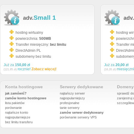
Small 1
adv.
adv.
hosting wirtualny
hosting wir
powierzchnia:
500MB
powierzch
Transfer miesięczny:
bez limitu
Transfer m
DirectAdmin PL
DirectAdm
subdomeny bez limitu
subdomeny 
Już za
150,00 zł
Już za
20,00 zł
rocznie!
Zobacz więcej!
miesięczn
(121,95 zł)
(16,26 zł)
Konta hostingowe
Serwery dedykowane
Domeny 
jak zamówić?
najtańszy serwer
sprawdź do
zamów konto hostingowe
najpopularniejszy
zarejestruj
lista pakietów
profesjonalne
szczegółow
porównanie
tanie serwery
najtańsze konto
zamów serwer dedykowany
najpopularniejsze
porównanie
serwery VPS
bez limitu transferu