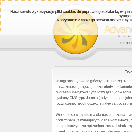
Nasz serwis wykorzystuje pliki cookies do poprawnego działania, w tym 
sytatys
Korzystanie z naszego serwisu bez zmiany u
STRON
Two
Usługi hostingowe to główny profil naszej dział
najważniejszą częścią naszej oferty jest kompl
tworzeniu dedykowanych rozwiązań, dokładnie 
systemy CMS typu Joomla (jedynie na specjalne 
rozwiązania, jakich oczekuje, jakie są potrzebne
Wielkość serwisu nie ma dla nas znaczenia. Tw
podstronami, zawierającymi dane kontaktowe, 
kompleksowym zarządzaniem treścią i struktur
projektowaniem grafiki, tak więc zlecając nam