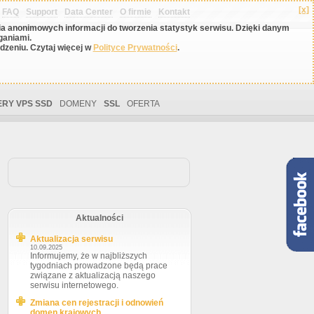
[x]
FAQ
Support
Data Center
O firmie
Kontakt
nia anonimowych informacji do tworzenia statystyk serwisu. Dzięki danym
ganiami.
zeniu. Czytaj więcej w
Polityce Prywatności
.
RY VPS SSD
DOMENY
SSL
OFERTA
Aktualności
Aktualizacja serwisu
10.09.2025
Informujemy, że w najbliższych
tygodniach prowadzone będą prace
związane z aktualizacją naszego
serwisu internetowego.
Zmiana cen rejestracji i odnowień
domen krajowych