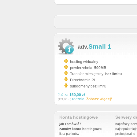
Small 1
adv.
hosting wirtualny
powierzchnia:
500MB
Transfer miesięczny:
bez limitu
DirectAdmin PL
subdomeny bez limitu
Już za
150,00 zł
rocznie!
Zobacz więcej!
(121,95 zł)
Konta hostingowe
Serwery 
jak zamówić?
najtańszy ser
zamów konto hostingowe
najpopularniej
lista pakietów
profesjonalne