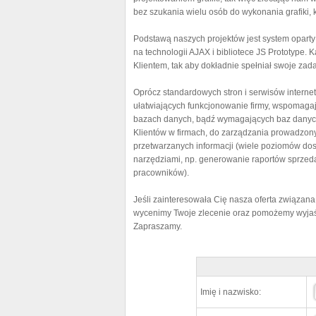
bez szukania wielu osób do wykonania grafiki, 
Podstawą naszych projektów jest system opart
na technologii AJAX i bibliotece JS Prototype
Klientem, tak aby dokładnie spełniał swoje zada
Oprócz standardowych stron i serwisów interne
ułatwiających funkcjonowanie firmy, wspomaga
bazach danych, bądź wymagających baz danych
Klientów w firmach, do zarządzania prowadzony
przetwarzanych informacji (wiele poziomów dos
narzędziami, np. generowanie raportów sprzeda
pracowników).
Jeśli zainteresowała Cię nasza oferta związana 
wycenimy Twoje zlecenie oraz pomożemy wyjaśn
Zapraszamy.
Imię i nazwisko: