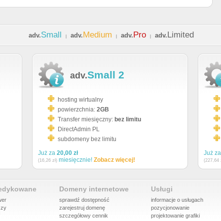
Small
Medium
Pro
Limited
adv.
adv.
adv.
adv.
|
|
|
Small 2
adv.
hosting wirtualny
powierzchnia:
2GB
Transfer miesięczny:
bez limitu
DirectAdmin PL
subdomeny bez limitu
Już za
20,00 zł
Już z
miesięcznie!
Zobacz więcej!
(16,26 zł)
(227,64 
dedykowane
Domeny internetowe
Usługi
wer
sprawdź dostępność
informacje o usługach
szy
zarejestruj domenę
pozycjonowanie
szczegółowy cennik
projektowanie grafiki