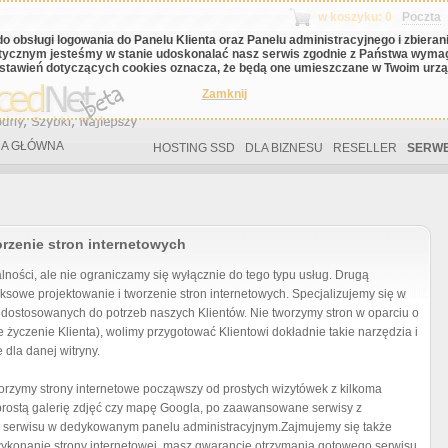
w koszyku: 0
Poczta
do obsługi logowania do Panelu Klienta oraz Panelu administracyjnego i zbiera
tycznym jesteśmy w stanie udoskonalać nasz serwis zgodnie z Państwa wyma
stawień dotyczących cookies oznacza, że będą one umieszczane w Twoim urząd
Zamknij
A GŁÓWNA
HOSTING SSD
DLA BIZNESU
RESELLER
SERWE
rzenie stron internetowych
alności, ale nie ograniczamy się wyłącznie do tego typu usług. Drugą
eksowe projektowanie i tworzenie stron internetowych. Specjalizujemy się w
dostosowanych do potrzeb naszych Klientów. Nie tworzymy stron w oparciu o
życzenie Klienta), wolimy przygotować Klientowi dokładnie takie narzędzia i
 dla danej witryny.
orzymy strony internetowe począwszy od prostych wizytówek z kilkoma
prostą galerię zdjęć czy mapę Googla, po zaawansowane serwisy z
ą serwisu w dedykowanym panelu administracyjnym.Zajmujemy się także
 wykonanie strony internetowej, masz gwarancję otrzymania gotowego serwisu