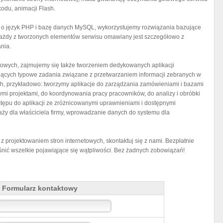
kodu, animacji Flash.
y o język PHP i bazę danych MySQL, wykorzystujemy rozwiązania bazujące
. Każdy z tworzonych elementów serwisu omawiany jest szczegółowo z
nia.
towych, zajmujemy się także tworzeniem dedykowanych aplikacji
jących typowe zadania związane z przetwarzaniem informacji zebranych w
, przykładowo: tworzymy aplikacje do zarządzania zamówieniami i bazami
mi projektami, do koordynowania pracy pracowników, do analizy i obróbki
tępu do aplikacji ze zróżnicowanymi uprawnieniami i dostępnymi
ży dla właściciela firmy, wprowadzanie danych do systemu dla
z projektowaniem stron internetowych, skontaktuj się z nami. Bezpłatnie
ić wszelkie pojawiąjące się wątpliwości. Bez żadnych zobowiązań!
Formularz kontaktowy