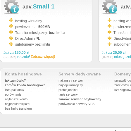
Small 1
adv.
adv.
hosting wirtualny
hosting wir
powierzchnia:
500MB
powierzch
Transfer miesięczny:
bez limitu
Transfer m
DirectAdmin PL
DirectAdm
subdomeny bez limitu
subdomeny 
Już za
150,00 zł
Już za
20,00 zł
rocznie!
Zobacz więcej!
miesięczn
(121,95 zł)
(16,26 zł)
Konta hostingowe
Serwery dedykowane
Domeny 
jak zamówić?
najtańszy serwer
sprawdź do
zamów konto hostingowe
najpopularniejszy
zarejestruj
lista pakietów
profesjonalne
szczegółow
porównanie
tanie serwery
najtańsze konto
zamów serwer dedykowany
najpopularniejsze
porównanie
serwery VPS
bez limitu transferu