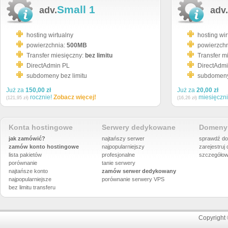
Small 1
adv.
adv.
hosting wirtualny
hosting wir
powierzchnia:
500MB
powierzch
Transfer miesięczny:
bez limitu
Transfer m
DirectAdmin PL
DirectAdm
subdomeny bez limitu
subdomeny 
Już za
150,00 zł
Już za
20,00 zł
rocznie!
Zobacz więcej!
miesięczn
(121,95 zł)
(16,26 zł)
Konta hostingowe
Serwery dedykowane
Domeny 
jak zamówić?
najtańszy serwer
sprawdź do
zamów konto hostingowe
najpopularniejszy
zarejestruj
lista pakietów
profesjonalne
szczegółow
porównanie
tanie serwery
najtańsze konto
zamów serwer dedykowany
najpopularniejsze
porównanie
serwery VPS
bez limitu transferu
Copyright