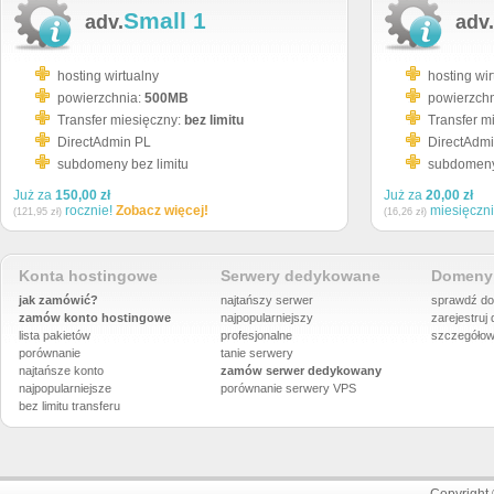
Small 1
adv.
adv.
hosting wirtualny
hosting wir
powierzchnia:
500MB
powierzch
Transfer miesięczny:
bez limitu
Transfer m
DirectAdmin PL
DirectAdm
subdomeny bez limitu
subdomeny 
Już za
150,00 zł
Już za
20,00 zł
rocznie!
Zobacz więcej!
miesięczn
(121,95 zł)
(16,26 zł)
Konta hostingowe
Serwery dedykowane
Domeny 
jak zamówić?
najtańszy serwer
sprawdź do
zamów konto hostingowe
najpopularniejszy
zarejestruj
lista pakietów
profesjonalne
szczegółow
porównanie
tanie serwery
najtańsze konto
zamów serwer dedykowany
najpopularniejsze
porównanie
serwery VPS
bez limitu transferu